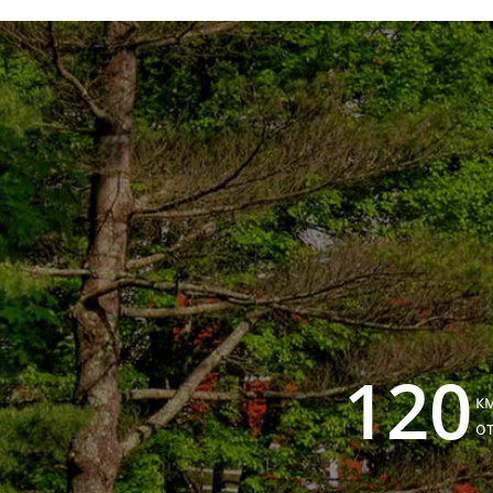
120
к
о