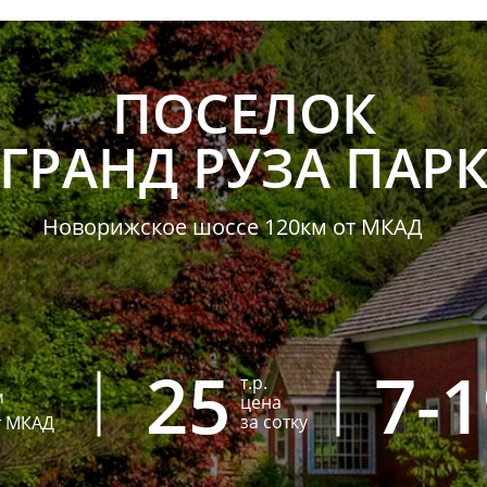
ПОСЕЛОК
ГРАНД РУЗА ПАР
Новорижское шоссе 120км от МКАД
25
7-
т.р.
м
цена
за сотку
т МКАД