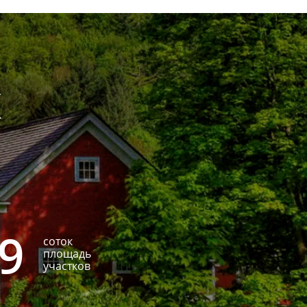
К
19
соток
площадь
участков