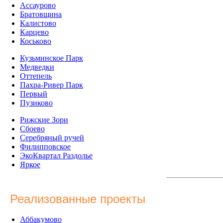
Ассаурово
Братовщина
Калистово
Карцево
Коськово
Кузьминское Парк
Медведки
Оттепель
Пахра-Ривер Парк
Первый
Пузиково
Рижские Зори
Сбоево
Серебряный ручей
Филипповское
ЭкоКвартал Раздолье
Яркое
Реализованные проекты
Аббакумово