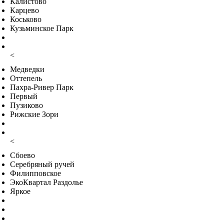
Калистово
Карцево
Коськово
Кузьминское Парк
<
Медведки
Оттепель
Пахра-Ривер Парк
Первый
Пузиково
Рижские Зори
<
Сбоево
Серебряный ручей
Филипповское
ЭкоКвартал Раздолье
Яркое