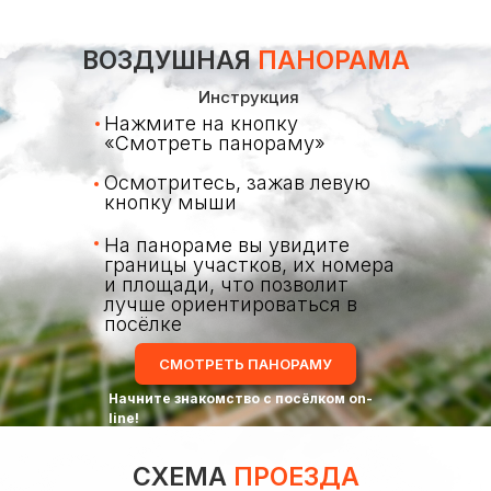
ВОЗДУШНАЯ
ПАНОРАМА
Инструкция
Нажмите на кнопку
«Смотреть панораму»
Осмотритесь, зажав левую
кнопку мыши
На панораме вы увидите
границы участков, их номера
и площади, что позволит
лучше ориентироваться в
посёлке
СМОТРЕТЬ ПАНОРАМУ
Начните знакомство с посёлком on-
line!
СХЕМА
ПРОЕЗДА