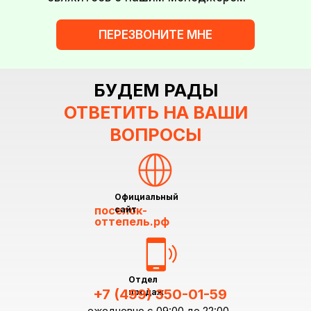
ПЕРЕЗВОНИТЕ МНЕ
БУДЕМ РАДЫ
ОТВЕТИТЬ НА ВАШИ
ВОПРОСЫ
Официальный
поселок-
сайт
оттепель.рф
Отдел
+7 (499) 350-01-59
продаж
ежедневно с 09:00 до 22:00