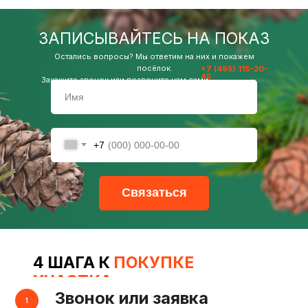
ЗАПИСЫВАЙТЕСЬ НА ПОКАЗ
Остались вопросы? Мы ответим на них и покажем
посёлок.
+7 (495) 115-20-
45
Закажите звонок или позвоните нам сами:
+7
Связаться
4 ШАГА К
ПОКУПКЕ
УЧАСТКА
Звонок или заявка