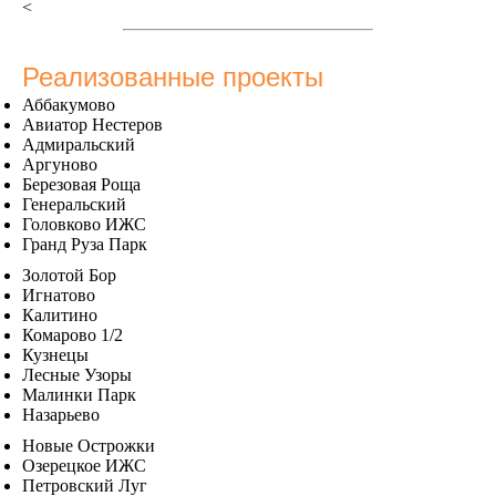
<
Реализованные проекты
Аббакумово
Авиатор Нестеров
Адмиральский
Аргуново
Березовая Роща
Генеральский
Головково ИЖС
Гранд Руза Парк
Золотой Бор
Игнатово
Калитино
Комарово 1/2
Кузнецы
Лесные Узоры
Малинки Парк
Назарьево
Новые Острожки
Озерецкое ИЖС
Петровский Луг