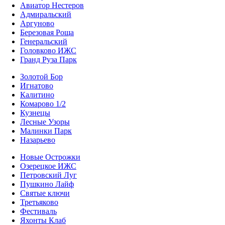
Авиатор Нестеров
Адмиральский
Аргуново
Березовая Роща
Генеральский
Головково ИЖС
Гранд Руза Парк
Золотой Бор
Игнатово
Калитино
Комарово 1/2
Кузнецы
Лесные Узоры
Малинки Парк
Назарьево
Новые Острожки
Озерецкое ИЖС
Петровский Луг
Пушкино Лайф
Святые ключи
Третьяково
Фестиваль
Яхонты Клаб