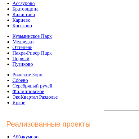
Ассаурово
Братовщина
Калистово
Карцево
Коськово
Кузьминское Парк
Медведки
Оттепель
Пахра-Ривер Парк
Первый
Пузиково
Рижские Зори
Сбоево
Серебряный ручей
Филипповское
ЭкоКвартал Раздолье
Яркое
Реализованные проекты
Аббакумово