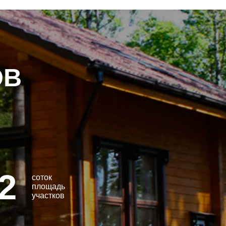
ОВ
2
соток
площадь
участков