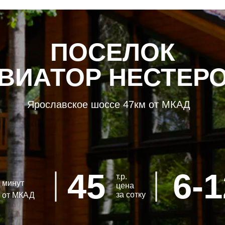
ПОСЕЛОК
ВИАТОР НЕСТЕР
Ярославское шоссе 47км от МКАД
45
6-1
т.р.
минут
цена
за сотку
от МКАД